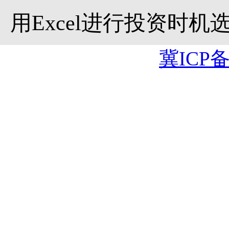
用Excel进行投资时机
冀ICP备