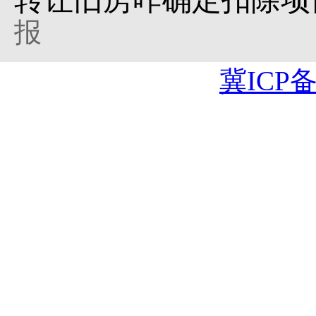
转让旧房咋确定扣除项
报
冀ICP备